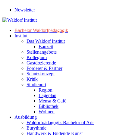
Newsletter
Bachelor Waldorfpädagogik
Institut
Das Waldorf Institut
Bauzeit
Stellenangebote
Kollegium
Gastdozierende
Förderer & Partner
Schutzkonzept
Kritik
Studienort
Region
Lageplan
Mensa & Café
Bibliothek
Wohnen
Ausbildung
Waldorfpädagogik Bachelor of Arts
Eurythmie
Handwerk & Bildende Kunst