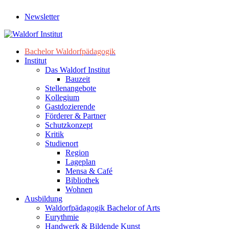
Newsletter
Bachelor Waldorfpädagogik
Institut
Das Waldorf Institut
Bauzeit
Stellenangebote
Kollegium
Gastdozierende
Förderer & Partner
Schutzkonzept
Kritik
Studienort
Region
Lageplan
Mensa & Café
Bibliothek
Wohnen
Ausbildung
Waldorfpädagogik Bachelor of Arts
Eurythmie
Handwerk & Bildende Kunst