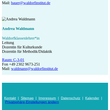
Mail:
bauer@waldorfinstitut.de
Andrea Waldmann
Waldorfklassenlehrer*in
Leitung
Dozentin für Kulturkunde
Dozentin für Methodik/Didaktik
Raum: C-3-01
Fon +49 2302 9673-251
Mail:
waldmann@waldorfinstitut.de
Kontakt
|
Sitemap
|
Impressum
|
Datenschutz
|
Kalender
|
Privatsphäre-Einstellungen ändern