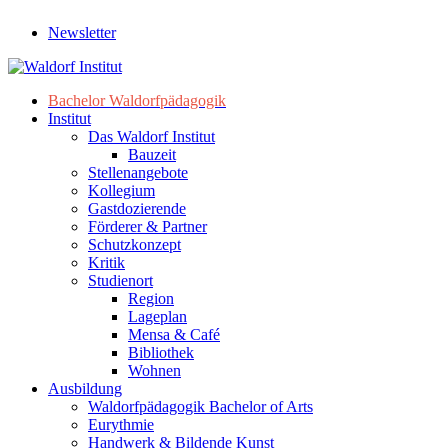
Newsletter
Bachelor Waldorfpädagogik
Institut
Das Waldorf Institut
Bauzeit
Stellenangebote
Kollegium
Gastdozierende
Förderer & Partner
Schutzkonzept
Kritik
Studienort
Region
Lageplan
Mensa & Café
Bibliothek
Wohnen
Ausbildung
Waldorfpädagogik Bachelor of Arts
Eurythmie
Handwerk & Bildende Kunst