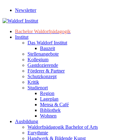
Newsletter
Bachelor Waldorfpädagogik
Institut
Das Waldorf Institut
Bauzeit
Stellenangebote
Kollegium
Gastdozierende
Förderer & Partner
Schutzkonzept
Kritik
Studienort
Region
Lageplan
Mensa & Café
Bibliothek
Wohnen
Ausbildung
Waldorfpädagogik Bachelor of Arts
Eurythmie
Handwerk & Bildende Kunst