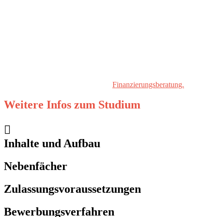
Studiengebühren
950,- € pro Semester
Förderung
Das Studium kann durch BAföG gefördert werden. Über weitere
Fördermöglichkeiten informiert die
Finanzierungsberatung.
Weitere Infos zum Studium
Inhalte und Aufbau
Nebenfächer
Zulassungsvoraussetzungen
Bewerbungsverfahren