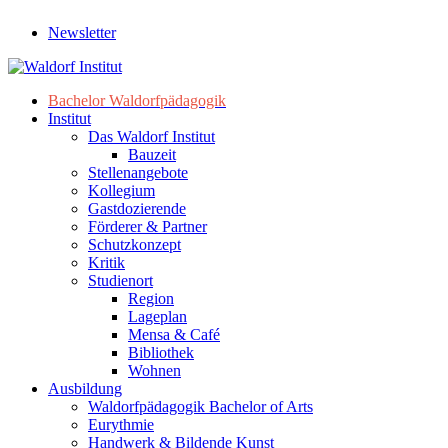
Newsletter
Bachelor Waldorfpädagogik
Institut
Das Waldorf Institut
Bauzeit
Stellenangebote
Kollegium
Gastdozierende
Förderer & Partner
Schutzkonzept
Kritik
Studienort
Region
Lageplan
Mensa & Café
Bibliothek
Wohnen
Ausbildung
Waldorfpädagogik Bachelor of Arts
Eurythmie
Handwerk & Bildende Kunst