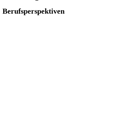
Berufsperspektiven
Studiendauer & Beginn
Dauer:
3 Jahre (6 Semester), Vollzeitstudium mit Praktika/Exkursionen
Beginn:
zum Herbstsemester, Bewerbung jederzeit
Abschluss
Bachelor of Arts Waldorfpädagogik
Studiengebühren
950,- € pro Semester