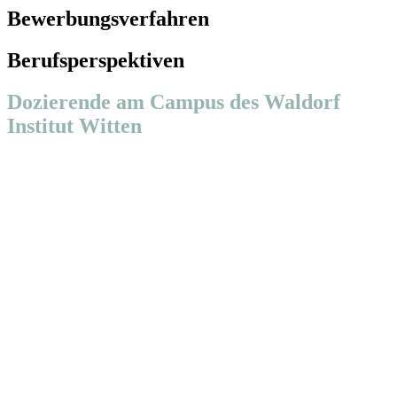
Bewerbungsverfahren
Berufsperspektiven
Dozierende am Campus des Waldorf
Institut Witten
Studiendauer & Beginn
Dauer:
3 Jahre (6 Semester), Vollzeitstudium mit Praktika/Exkursionen
Beginn:
zum Herbstsemester, Bewerbung jederzeit
Abschluss
Bachelor of Arts Waldorfpädagogik