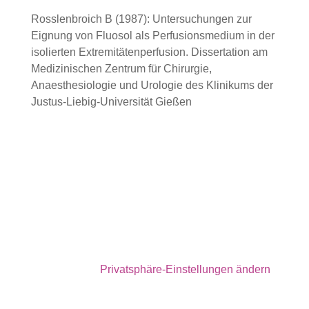
Rosslenbroich B (1987): Untersuchungen zur
Eignung von Fluosol als Perfusionsmedium in der
isolierten Extremitätenperfusion. Dissertation am
Medizinischen Zentrum für Chirurgie,
Anaesthesiologie und Urologie des Klinikums der
Justus-Liebig-Universität Gießen
Kontakt
|
Sitemap
|
Impressum
|
Datenschutz
|
Kalender
|
Privatsphäre-Einstellungen ändern