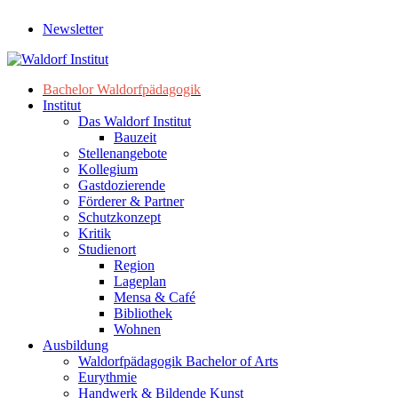
Newsletter
Bachelor Waldorfpädagogik
Institut
Das Waldorf Institut
Bauzeit
Stellenangebote
Kollegium
Gastdozierende
Förderer & Partner
Schutzkonzept
Kritik
Studienort
Region
Lageplan
Mensa & Café
Bibliothek
Wohnen
Ausbildung
Waldorfpädagogik Bachelor of Arts
Eurythmie
Handwerk & Bildende Kunst