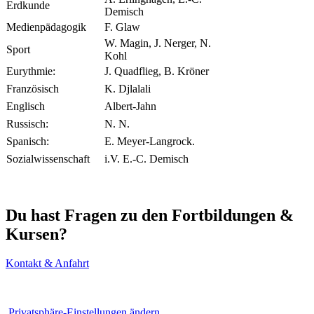
Erdkunde
Demisch
Medienpädagogik
F. Glaw
W. Magin, J. Nerger, N.
Sport
Kohl
Eurythmie:
J. Quadflieg, B. Kröner
Französisch
K. Djlalali
Englisch
Albert-Jahn
Russisch:
N. N.
Spanisch:
E. Meyer-Langrock.
Sozialwissenschaft
i.V. E.-C. Demisch
Du hast Fragen zu den Fortbildungen &
Kursen?
Kontakt & Anfahrt
Kontakt
|
Sitemap
|
Impressum
|
Datenschutz
|
Kalender
|
Privatsphäre-Einstellungen ändern