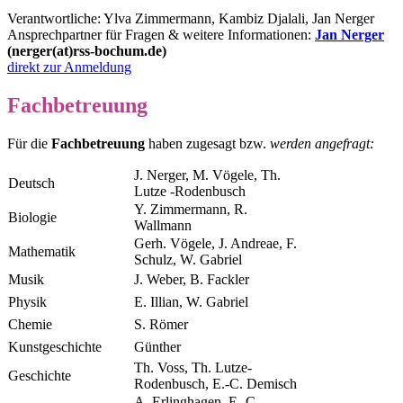
Verantwortliche: Ylva Zimmermann, Kambiz Djalali, Jan Nerger
Ansprechpartner für Fragen & weitere Informationen:
Jan Nerger
(nerger(at)rss-bochum.de)
direkt zur Anmeldung
Fachbetreuung
Für die
Fachbetreuung
haben zugesagt bzw.
werden angefragt:
J. Nerger, M. Vögele, Th.
Deutsch
Lutze -Rodenbusch
Y. Zimmermann, R.
Biologie
Wallmann
Gerh. Vögele, J. Andreae, F.
Mathematik
Schulz, W. Gabriel
Musik
J. Weber, B. Fackler
Physik
E. Illian, W. Gabriel
Chemie
S. Römer
Kunstgeschichte
Günther
Th. Voss, Th. Lutze-
Geschichte
Rodenbusch, E.-C. Demisch
A. Erlinghagen, E.-C.