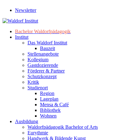
Newsletter
Bachelor Waldorfpädagogik
Institut
Das Waldorf Institut
Bauzeit
Stellenangebote
Kollegium
Gastdozierende
Förderer & Partner
Schutzkonzept
Kritik
Studienort
Region
Lageplan
Mensa & Café
Bibliothek
Wohnen
Ausbildung
Waldorfpädagogik Bachelor of Arts
Eurythmie
Handwerk & Bildende Kunst