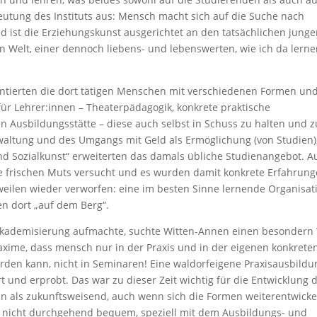
deutung des Instituts aus: Mensch macht sich auf die Suche nach
d ist die Erziehungskunst ausgerichtet an den tatsächlichen jung
Welt, einer dennoch liebens- und lebenswerten, wie ich da lern
tierten die dort tätigen Menschen mit verschiedenen Formen un
ür Lehrer:innen – Theaterpädagogik, konkrete praktische
 Ausbildungsstätte – diese auch selbst in Schuss zu halten und z
waltung und des Umgangs mit Geld als Ermöglichung (von Studien)
und Sozialkunst“ erweiterten das damals übliche Studienangebot. A
de frischen Muts versucht und es wurden damit konkrete Erfahrun
weilen wieder verworfen: eine im besten Sinne lernende Organisat
en dort „auf dem Berg“.
 Akademisierung aufmachte, suchte Witten-Annen einen besondern
axime, dass mensch nur in der Praxis und in der eigenen konkrete
erden kann, nicht in Seminaren! Eine waldorfeigene Praxisausbildu
und erprobt. Das war zu dieser Zeit wichtig für die Entwicklung 
n als zukunftsweisend, auch wenn sich die Formen weiterentwicke
 nicht durchgehend bequem, speziell mit dem Ausbildungs- und