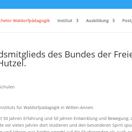
chelor Waldorfpädagogik
Institut
Ausbildung
Post
smitglieds des Bundes der Frei
utzel.
Instituts für Waldorfpädagogik in Witten-Annen.
 mit 50 Jahren Erfahrung und 50 Jahren Entwicklung und Bewegung, 
rfte vor vielen Jahren dort studieren und den besonderen Spirit spü
en und lehren, was beides sowohl auf die Studierenden als auch au