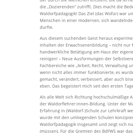
die „Dozierenden“ zutrifft. Dies macht die Be
Waldorfpädagogik! Das Ziel (das Wofür) war un
Menschen in einer modernen, sich wandelnden 
durfte.
Aus diesem suchenden Geist heraus experimen
Inhalten der Erwachsenenbildung – nicht nur f
handwerkliche Betätigung am Haus der eigenen
reinigen! – Neue Ausformungen der Selbstver
Fachbereiche wie „Arbeit, Recht, Verwaltung 
wenn nicht alles immer funktionierte, es wur
gemacht, verändert, verbessert, aber auch bis
eben. Das begeistert mich seit den ersten Tag
Als alle Welt sich Richtung hochschulmäßige
der Waldorflehrer:innen-Bildung. Unter der M
Erfahrung in (Waldorf-)Schule zur Lehrkraft w
wurde mit den umliegenden Schulen konzipiert 
Waldorfpädagogik insgesamt und zeigt sich nu
(müssen). Für die Gremien des BdFWS war das