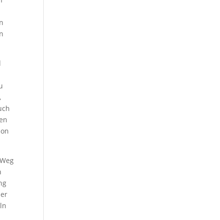
en
en
d
u
,
uch
gen
ion
 Weg
n
ng
der
ln