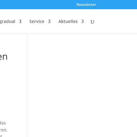
Newsletter
gradual
Service
Aktuelles
en
das
ren,
f