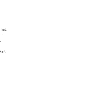
 hat,
hen
t
keit