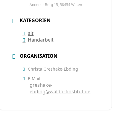
Annener Berg 15, 58454 Witten
KATEGORIEN
alt
Handarbeit
ORGANISATION
Christa Greshake-Ebding
E-Mail
greshake-
ebding@waldorfinstitut.de