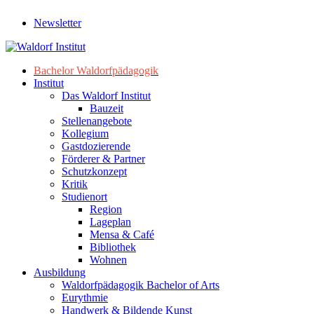
Newsletter
Bachelor Waldorfpädagogik
Institut
Das Waldorf Institut
Bauzeit
Stellenangebote
Kollegium
Gastdozierende
Förderer & Partner
Schutzkonzept
Kritik
Studienort
Region
Lageplan
Mensa & Café
Bibliothek
Wohnen
Ausbildung
Waldorfpädagogik Bachelor of Arts
Eurythmie
Handwerk & Bildende Kunst