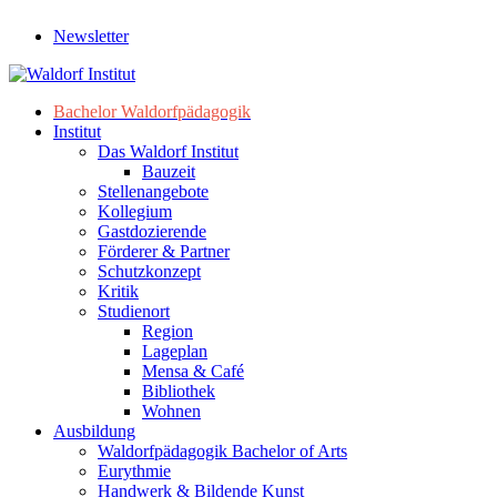
Newsletter
Bachelor Waldorfpädagogik
Institut
Das Waldorf Institut
Bauzeit
Stellenangebote
Kollegium
Gastdozierende
Förderer & Partner
Schutzkonzept
Kritik
Studienort
Region
Lageplan
Mensa & Café
Bibliothek
Wohnen
Ausbildung
Waldorfpädagogik Bachelor of Arts
Eurythmie
Handwerk & Bildende Kunst