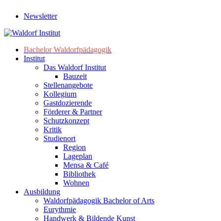
Newsletter
Bachelor Waldorfpädagogik
Institut
Das Waldorf Institut
Bauzeit
Stellenangebote
Kollegium
Gastdozierende
Förderer & Partner
Schutzkonzept
Kritik
Studienort
Region
Lageplan
Mensa & Café
Bibliothek
Wohnen
Ausbildung
Waldorfpädagogik Bachelor of Arts
Eurythmie
Handwerk & Bildende Kunst