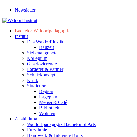
Newsletter
Bachelor Waldorfpädagogik
Institut
Das Waldorf Institut
Bauzeit
Stellenangebote
Kollegium
Gastdozierende
Förderer & Partner
Schutzkonzept
Kritik
Studienort
Region
Lageplan
Mensa & Café
Bibliothek
Wohnen
Ausbildung
Waldorfpädagogik Bachelor of Arts
Eurythmie
Handwerk & Bildende Kunst