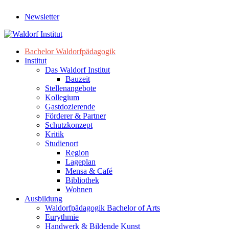
Newsletter
Bachelor Waldorfpädagogik
Institut
Das Waldorf Institut
Bauzeit
Stellenangebote
Kollegium
Gastdozierende
Förderer & Partner
Schutzkonzept
Kritik
Studienort
Region
Lageplan
Mensa & Café
Bibliothek
Wohnen
Ausbildung
Waldorfpädagogik Bachelor of Arts
Eurythmie
Handwerk & Bildende Kunst