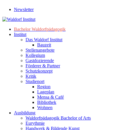
Newsletter
Bachelor Waldorfpädagogik
Institut
Das Waldorf Institut
Bauzeit
Stellenangebote
Kollegium
Gastdozierende
Förderer & Partner
Schutzkonzept
Kritik
Studienort
Region
Lageplan
Mensa & Café
Bibliothek
Wohnen
Ausbildung
Waldorfpädagogik Bachelor of Arts
Eurythmie
Handwerk & Bildende Kunst