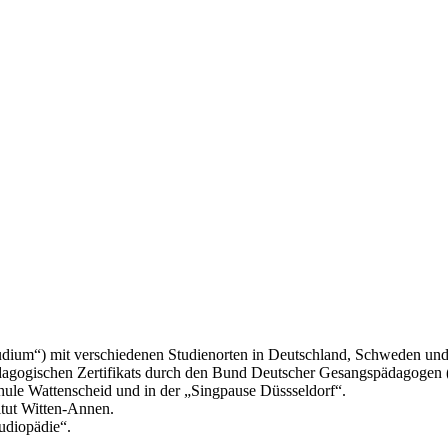
dium“) mit verschiedenen Studienorten in Deutschland, Schweden und
dagogischen Zertifikats durch den Bund Deutscher Gesangspädagogen
hule Wattenscheid und in der „Singpause Düssseldorf“.
itut Witten-Annen.
udiopädie“.