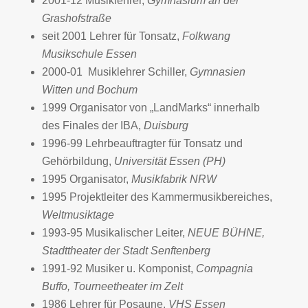
2001-12 Musiklehrer,
Gymnasium an der
Grashofstraße
seit 2001 Lehrer für Tonsatz,
Folkwang
Musikschule Essen
2000-01 Musiklehrer Schiller,
Gymnasien
Witten und Bochum
1999 Organisator von „LandMarks“ innerhalb
des Finales der IBA,
Duisburg
1996-99 Lehrbeauftragter für Tonsatz und
Gehörbildung,
Universität Essen (PH)
1995 Organisator,
Musikfabrik NRW
1995 Projektleiter des Kammermusikbereiches,
Weltmusiktage
1993-95 Musikalischer Leiter,
NEUE BÜHNE,
Stadttheater der Stadt Senftenberg
1991-92 Musiker u. Komponist,
Compagnia
Buffo, Tourneetheater im Zelt
1986 Lehrer für Posaune,
VHS Essen