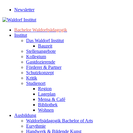
Newsletter
Bachelor Waldorfpädagogik
Institut
Das Waldorf Institut
Bauzeit
Stellenangebote
Kollegium
Gastdozierende
Förderer & Partner
Schutzkonzept
Kritik
Studienort
Region
Lageplan
Mensa & Café
Bibliothek
Wohnen
Ausbildung
Waldorfpädagogik Bachelor of Arts
Eurythmie
Handwerk & Bildende Kunst