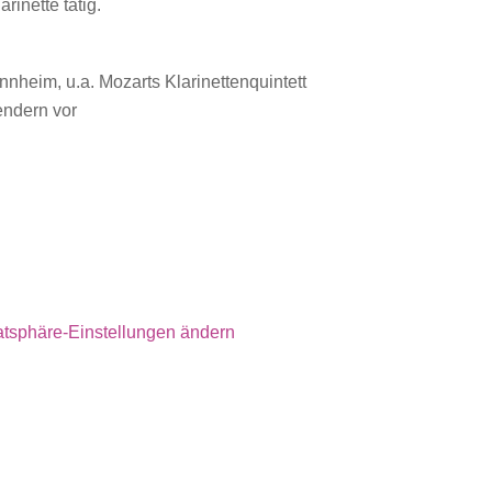
rinette tätig.
eim, u.a. Mozarts Klarinettenquintett
endern vor
atsphäre-Einstellungen ändern