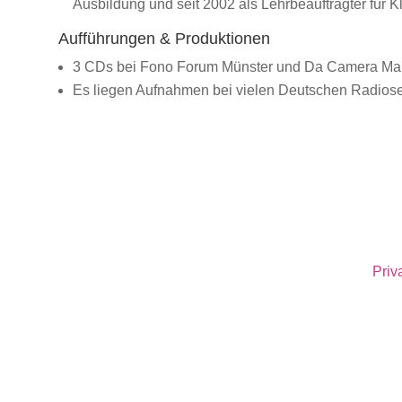
Ausbildung und seit 2002 als Lehrbeauftragter für Kla
Aufführungen & Produktionen
3 CDs bei Fono Forum Münster und Da Camera Mannh
Es liegen Aufnahmen bei vielen Deutschen Radios
takt
|
Sitemap
|
Impressum
|
Datenschutz
|
Kalender
|
Priv