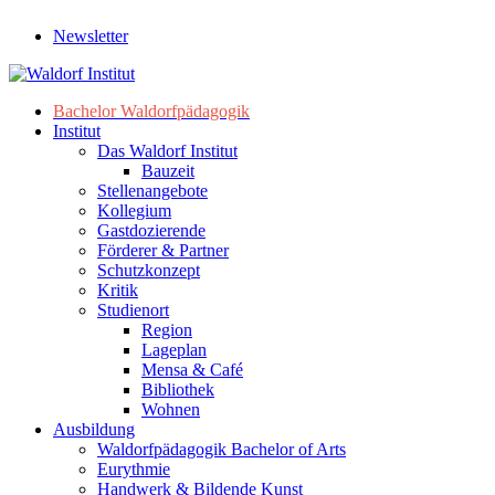
Newsletter
Bachelor Waldorfpädagogik
Institut
Das Waldorf Institut
Bauzeit
Stellenangebote
Kollegium
Gastdozierende
Förderer & Partner
Schutzkonzept
Kritik
Studienort
Region
Lageplan
Mensa & Café
Bibliothek
Wohnen
Ausbildung
Waldorfpädagogik Bachelor of Arts
Eurythmie
Handwerk & Bildende Kunst