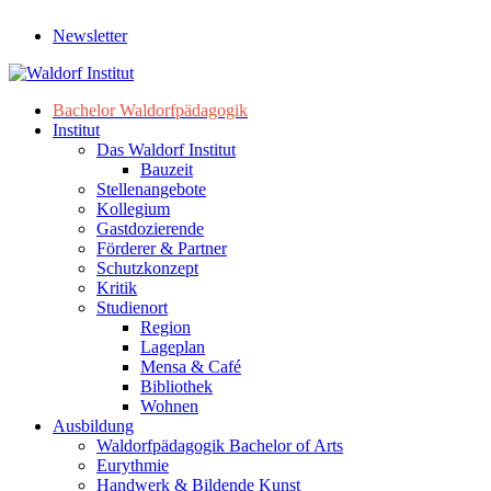
Newsletter
Bachelor Waldorfpädagogik
Institut
Das Waldorf Institut
Bauzeit
Stellenangebote
Kollegium
Gastdozierende
Förderer & Partner
Schutzkonzept
Kritik
Studienort
Region
Lageplan
Mensa & Café
Bibliothek
Wohnen
Ausbildung
Waldorfpädagogik Bachelor of Arts
Eurythmie
Handwerk & Bildende Kunst