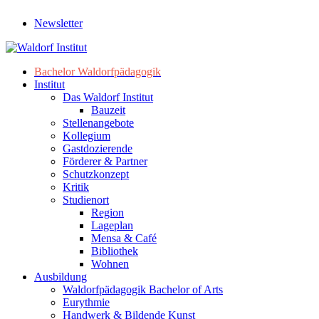
Newsletter
Bachelor Waldorfpädagogik
Institut
Das Waldorf Institut
Bauzeit
Stellenangebote
Kollegium
Gastdozierende
Förderer & Partner
Schutzkonzept
Kritik
Studienort
Region
Lageplan
Mensa & Café
Bibliothek
Wohnen
Ausbildung
Waldorfpädagogik Bachelor of Arts
Eurythmie
Handwerk & Bildende Kunst