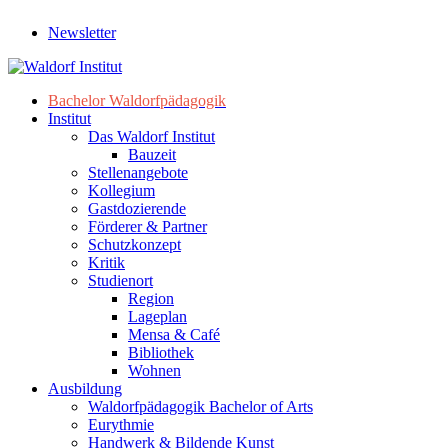
Newsletter
Bachelor Waldorfpädagogik
Institut
Das Waldorf Institut
Bauzeit
Stellenangebote
Kollegium
Gastdozierende
Förderer & Partner
Schutzkonzept
Kritik
Studienort
Region
Lageplan
Mensa & Café
Bibliothek
Wohnen
Ausbildung
Waldorfpädagogik Bachelor of Arts
Eurythmie
Handwerk & Bildende Kunst