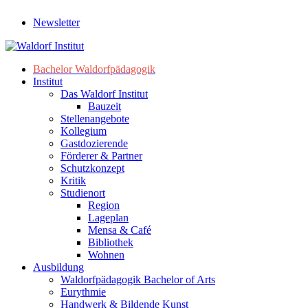
Newsletter
Bachelor Waldorfpädagogik
Institut
Das Waldorf Institut
Bauzeit
Stellenangebote
Kollegium
Gastdozierende
Förderer & Partner
Schutzkonzept
Kritik
Studienort
Region
Lageplan
Mensa & Café
Bibliothek
Wohnen
Ausbildung
Waldorfpädagogik Bachelor of Arts
Eurythmie
Handwerk & Bildende Kunst