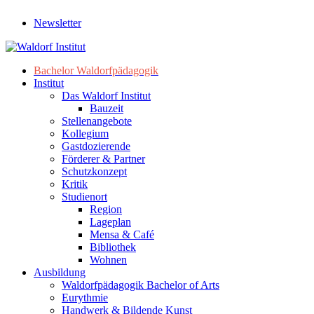
Newsletter
Bachelor Waldorfpädagogik
Institut
Das Waldorf Institut
Bauzeit
Stellenangebote
Kollegium
Gastdozierende
Förderer & Partner
Schutzkonzept
Kritik
Studienort
Region
Lageplan
Mensa & Café
Bibliothek
Wohnen
Ausbildung
Waldorfpädagogik Bachelor of Arts
Eurythmie
Handwerk & Bildende Kunst