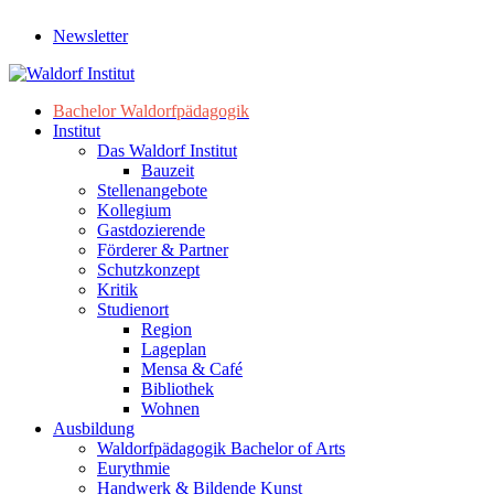
Newsletter
Bachelor Waldorfpädagogik
Institut
Das Waldorf Institut
Bauzeit
Stellenangebote
Kollegium
Gastdozierende
Förderer & Partner
Schutzkonzept
Kritik
Studienort
Region
Lageplan
Mensa & Café
Bibliothek
Wohnen
Ausbildung
Waldorfpädagogik Bachelor of Arts
Eurythmie
Handwerk & Bildende Kunst