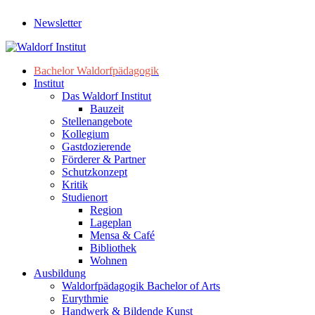
Newsletter
Bachelor Waldorfpädagogik
Institut
Das Waldorf Institut
Bauzeit
Stellenangebote
Kollegium
Gastdozierende
Förderer & Partner
Schutzkonzept
Kritik
Studienort
Region
Lageplan
Mensa & Café
Bibliothek
Wohnen
Ausbildung
Waldorfpädagogik Bachelor of Arts
Eurythmie
Handwerk & Bildende Kunst