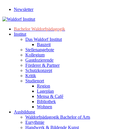
Newsletter
Bachelor Waldorfpädagogik
Institut
Das Waldorf Institut
Bauzeit
Stellenangebote
Kollegium
Gastdozierende
Förderer & Partner
Schutzkonzept
Kritik
Studienort
Region
Lageplan
Mensa & Café
Bibliothek
Wohnen
Ausbildung
Waldorfpädagogik Bachelor of Arts
Eurythmie
Handwerk & Bildende Kunst