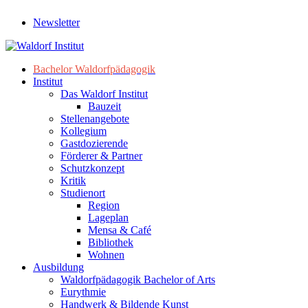
Newsletter
Bachelor Waldorfpädagogik
Institut
Das Waldorf Institut
Bauzeit
Stellenangebote
Kollegium
Gastdozierende
Förderer & Partner
Schutzkonzept
Kritik
Studienort
Region
Lageplan
Mensa & Café
Bibliothek
Wohnen
Ausbildung
Waldorfpädagogik Bachelor of Arts
Eurythmie
Handwerk & Bildende Kunst