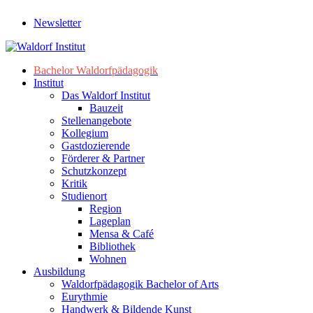
Newsletter
Bachelor Waldorfpädagogik
Institut
Das Waldorf Institut
Bauzeit
Stellenangebote
Kollegium
Gastdozierende
Förderer & Partner
Schutzkonzept
Kritik
Studienort
Region
Lageplan
Mensa & Café
Bibliothek
Wohnen
Ausbildung
Waldorfpädagogik Bachelor of Arts
Eurythmie
Handwerk & Bildende Kunst