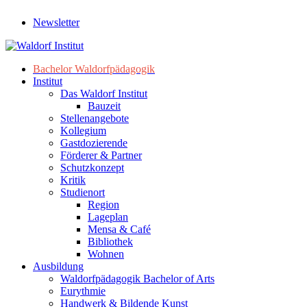
Newsletter
Bachelor Waldorfpädagogik
Institut
Das Waldorf Institut
Bauzeit
Stellenangebote
Kollegium
Gastdozierende
Förderer & Partner
Schutzkonzept
Kritik
Studienort
Region
Lageplan
Mensa & Café
Bibliothek
Wohnen
Ausbildung
Waldorfpädagogik Bachelor of Arts
Eurythmie
Handwerk & Bildende Kunst