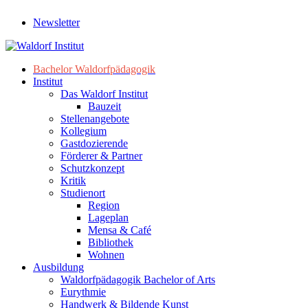
Newsletter
Bachelor Waldorfpädagogik
Institut
Das Waldorf Institut
Bauzeit
Stellenangebote
Kollegium
Gastdozierende
Förderer & Partner
Schutzkonzept
Kritik
Studienort
Region
Lageplan
Mensa & Café
Bibliothek
Wohnen
Ausbildung
Waldorfpädagogik Bachelor of Arts
Eurythmie
Handwerk & Bildende Kunst