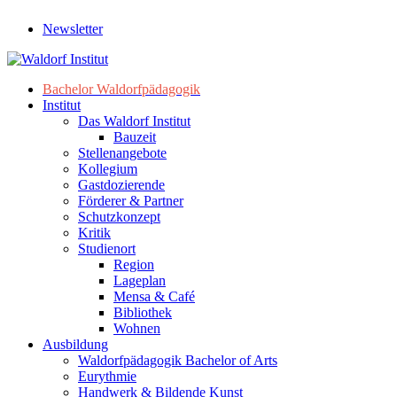
Newsletter
Bachelor Waldorfpädagogik
Institut
Das Waldorf Institut
Bauzeit
Stellenangebote
Kollegium
Gastdozierende
Förderer & Partner
Schutzkonzept
Kritik
Studienort
Region
Lageplan
Mensa & Café
Bibliothek
Wohnen
Ausbildung
Waldorfpädagogik Bachelor of Arts
Eurythmie
Handwerk & Bildende Kunst