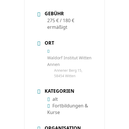
GEBÜHR
275 € / 180 €
ermäßigt
ORT
Waldorf Institut Witten
Annen
Annener Berg 15,
58454 Witten
KATEGORIEN
alt
Fortbildungen &
Kurse
ORGANISATION