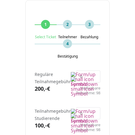
1
2
3
Select Ticket
Teilnehmer
Bezahlung
4
Bestätigung
Reguläre
Teilnahmegebühr
200,-€
Verfügbare
Teilnahme:
98
Teilnahmegebühr
Studierende
100,-€
Verfügbare
Teilnahme:
98