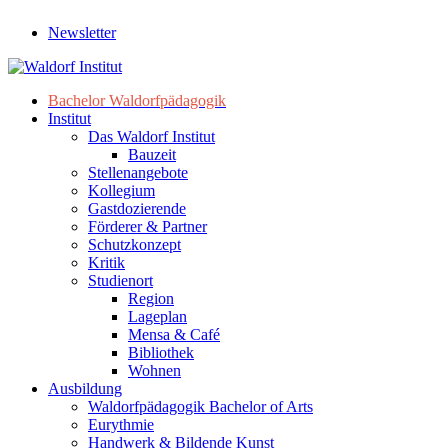
Newsletter
Bachelor Waldorfpädagogik
Institut
Das Waldorf Institut
Bauzeit
Stellenangebote
Kollegium
Gastdozierende
Förderer & Partner
Schutzkonzept
Kritik
Studienort
Region
Lageplan
Mensa & Café
Bibliothek
Wohnen
Ausbildung
Waldorfpädagogik Bachelor of Arts
Eurythmie
Handwerk & Bildende Kunst