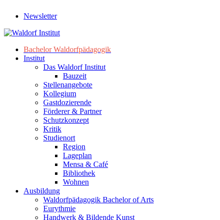
Newsletter
Bachelor Waldorfpädagogik
Institut
Das Waldorf Institut
Bauzeit
Stellenangebote
Kollegium
Gastdozierende
Förderer & Partner
Schutzkonzept
Kritik
Studienort
Region
Lageplan
Mensa & Café
Bibliothek
Wohnen
Ausbildung
Waldorfpädagogik Bachelor of Arts
Eurythmie
Handwerk & Bildende Kunst