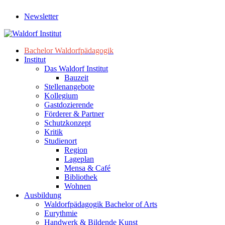
Newsletter
Bachelor Waldorfpädagogik
Institut
Das Waldorf Institut
Bauzeit
Stellenangebote
Kollegium
Gastdozierende
Förderer & Partner
Schutzkonzept
Kritik
Studienort
Region
Lageplan
Mensa & Café
Bibliothek
Wohnen
Ausbildung
Waldorfpädagogik Bachelor of Arts
Eurythmie
Handwerk & Bildende Kunst