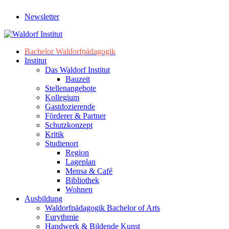
Newsletter
Bachelor Waldorfpädagogik
Institut
Das Waldorf Institut
Bauzeit
Stellenangebote
Kollegium
Gastdozierende
Förderer & Partner
Schutzkonzept
Kritik
Studienort
Region
Lageplan
Mensa & Café
Bibliothek
Wohnen
Ausbildung
Waldorfpädagogik Bachelor of Arts
Eurythmie
Handwerk & Bildende Kunst