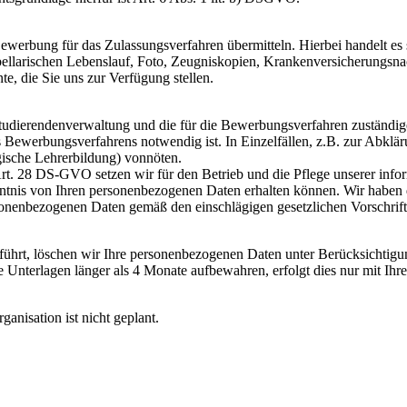
 Bewerbung für das Zulassungsverfahren übermitteln. Hierbei handelt 
ellarischen Lebenslauf, Foto, Zeugniskopien, Krankenversicherungsnac
e, die Sie uns zur Verfügung stellen.
udierendenverwaltung und die für die Bewerbungsverfahren zuständigen 
s Bewerbungsverfahrens notwendig ist. In Einzelfällen, z.B. zur Abkl
ogische Lehrerbildung) vonnöten.
t. 28 DS-GVO setzen wir für den Betrieb und die Pflege unserer inform
is von Ihren personenbezogenen Daten erhalten können. Wir haben des
onenbezogenen Daten gemäß den einschlägigen gesetzlichen Vorschrift
ührt, löschen wir Ihre personenbezogenen Daten unter Berücksichtig
nterlagen länger als 4 Monate aufbewahren, erfolgt dies nur mit Ihre
ganisation ist nicht geplant.