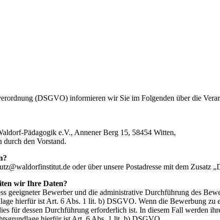
verordnung (DSGVO) informieren wir Sie im Folgenden über die Verar
r Waldorf-Pädagogik e.V., Annener Berg 15, 58454 Witten,
en durch den Vorstand.
n?
tz@waldorfinstitut.de oder über unsere Postadresse mit dem Zusatz „D
ten wir Ihre Daten?
ss geeigneter Bewerber und die administrative Durchführung des Bew
age hierfür ist Art. 6 Abs. 1 lit. b) DSGVO. Wenn die Bewerbung zu ein
es für dessen Durchführung erforderlich ist. In diesem Fall werden ihr
sgrundlage hierfür ist Art. 6 Abs. 1 lit. b) DSGVO.