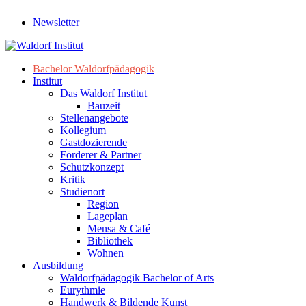
Newsletter
Bachelor Waldorfpädagogik
Institut
Das Waldorf Institut
Bauzeit
Stellenangebote
Kollegium
Gastdozierende
Förderer & Partner
Schutzkonzept
Kritik
Studienort
Region
Lageplan
Mensa & Café
Bibliothek
Wohnen
Ausbildung
Waldorfpädagogik Bachelor of Arts
Eurythmie
Handwerk & Bildende Kunst