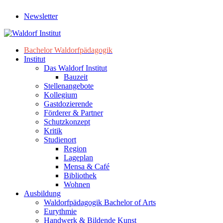
Newsletter
Bachelor Waldorfpädagogik
Institut
Das Waldorf Institut
Bauzeit
Stellenangebote
Kollegium
Gastdozierende
Förderer & Partner
Schutzkonzept
Kritik
Studienort
Region
Lageplan
Mensa & Café
Bibliothek
Wohnen
Ausbildung
Waldorfpädagogik Bachelor of Arts
Eurythmie
Handwerk & Bildende Kunst