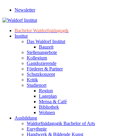
Newsletter
Bachelor Waldorfpädagogik
Institut
Das Waldorf Institut
Bauzeit
Stellenangebote
Kollegium
Gastdozierende
Förderer & Partner
Schutzkonzept
Kritik
Studienort
Region
Lageplan
Mensa & Café
Bibliothek
Wohnen
Ausbildung
Waldorfpädagogik Bachelor of Arts
Eurythmie
Handwerk & Bildende Kunst