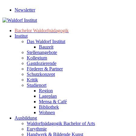
Newsletter
Bachelor Waldorfpädagogik
Institut
Das Waldorf Institut
Bauzeit
Stellenangebote
Kollegium
Gastdozierende
Förderer & Partner
Schutzkonzept
Kritik
Studienort
Region
Lageplan
Mensa & Café
Bibliothek
Wohnen
Ausbildung
Waldorfpädagogik Bachelor of Arts
Eurythmie
Handwerk & Bildende Kunst