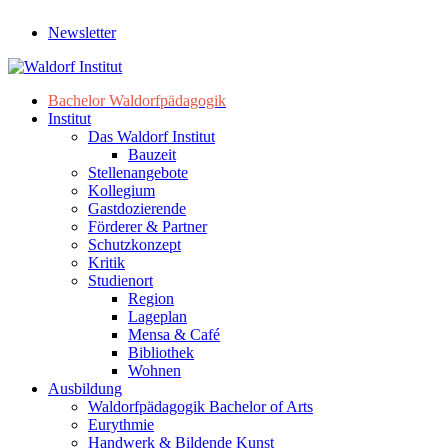
Newsletter
Bachelor Waldorfpädagogik
Institut
Das Waldorf Institut
Bauzeit
Stellenangebote
Kollegium
Gastdozierende
Förderer & Partner
Schutzkonzept
Kritik
Studienort
Region
Lageplan
Mensa & Café
Bibliothek
Wohnen
Ausbildung
Waldorfpädagogik Bachelor of Arts
Eurythmie
Handwerk & Bildende Kunst