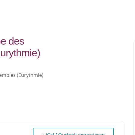
be des
urythmie)
sembles (Eurythmie)