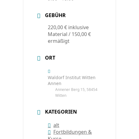
GEBÜHR
220,00 € inklusive
Material / 150,00 €
ermäßigt
ORT
Waldorf Institut Witten
Annen
Annener Berg 15, 58454
Witten
KATEGORIEN
alt
Fortbildungen &
Kurse