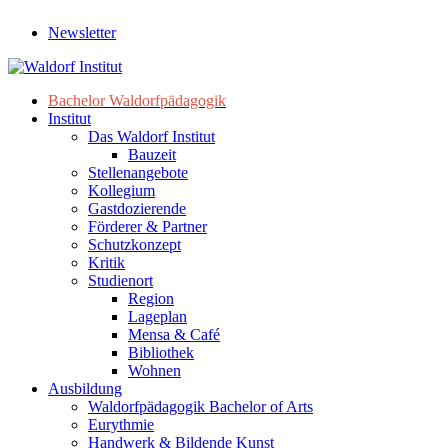
Newsletter
Bachelor Waldorfpädagogik
Institut
Das Waldorf Institut
Bauzeit
Stellenangebote
Kollegium
Gastdozierende
Förderer & Partner
Schutzkonzept
Kritik
Studienort
Region
Lageplan
Mensa & Café
Bibliothek
Wohnen
Ausbildung
Waldorfpädagogik Bachelor of Arts
Eurythmie
Handwerk & Bildende Kunst