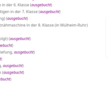
in der 6. Klasse (
ausgebucht
)
gen in der 7. Klasse (
ausgebucht
)
ng) (
ausgebucht
)
tnähmaschine in der 8. Klasse (in Mülheim-Ruhr)
lgt) (
ausgebucht
)
gebucht
)
tiefung,
ausgebucht
)
t
)
g,
ausgebucht
)
 (
ausgebucht
)
ebucht
)