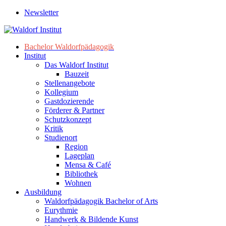
Newsletter
Bachelor Waldorfpädagogik
Institut
Das Waldorf Institut
Bauzeit
Stellenangebote
Kollegium
Gastdozierende
Förderer & Partner
Schutzkonzept
Kritik
Studienort
Region
Lageplan
Mensa & Café
Bibliothek
Wohnen
Ausbildung
Waldorfpädagogik Bachelor of Arts
Eurythmie
Handwerk & Bildende Kunst