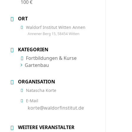
100 €
ORT
Waldorf Institut Witten Annen
Annener Berg 15, 58454 Witten
KATEGORIEN
Fortbildungen & Kurse
Gartenbau
ORGANISATION
Natascha Korte
E-Mail
korte@waldorfinstitut.de
WEITERE VERANSTALTER